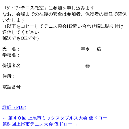
「ｼﾞｭﾆｱｰテニス教室」に参加を申し込みます
なお、会場までの往復の安全は参加者、保護者の責任で確保
いたします
（以下をコピーしてテニス協会HP問い合わせ欄に貼り付け
送信してください
郵送でもOKです）
氏 名； 年令 歳
学校名；
保護者名； ㊞
住所；
電話番号；
詳細（PDF)
←
第４０回 上尾市ミックスダブルス大会 仮ドロー
第84回上尾市テニス大会 仮ドロー
→