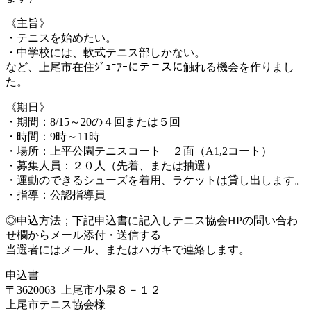
《主旨》
・テニスを始めたい。
・中学校には、軟式テニス部しかない。
など、上尾市在住ｼﾞｭﾆｱｰにテニスに触れる機会を作りまし
た。
《期日》
・期間：8/15～20の４回または５回
・時間：9時～11時
・場所：上平公園テニスコート ２面（A1,2コート）
・募集人員：２０人（先着、または抽選）
・運動のできるシューズを着用、ラケットは貸し出します。
・指導：公認指導員
◎申込方法；下記申込書に記入しテニス協会HPの問い合わ
せ欄からメール添付・送信する
当選者にはメール、またはハガキで連絡します。
申込書
〒3620063 上尾市小泉８－１２
上尾市テニス協会様