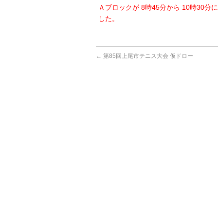
Ａブロックが 8時45分から 10時30
した。
←
第85回上尾市テニス大会 仮ドロー