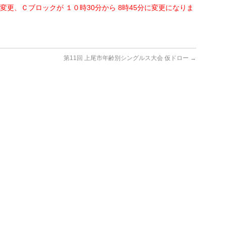
分に変更、Ｃブロックが １０時30分から 8時45分に変更になりま
第11回 上尾市年齢別シングルス大会 仮ドロー
→