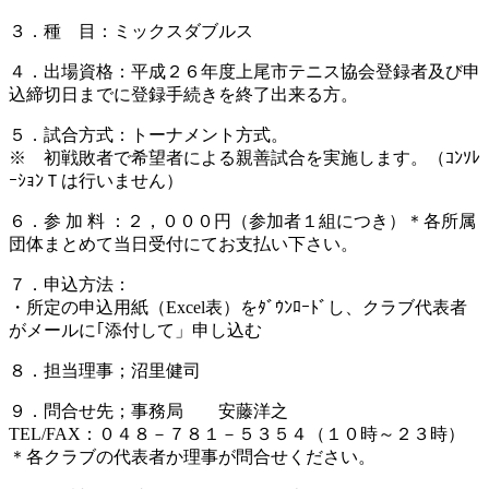
３．種 目：ミックスダブルス
４．出場資格：平成２６年度上尾市テニス協会登録者及び申
込締切日までに登録手続きを終了出来る方。
５．試合方式：トーナメント方式。
※ 初戦敗者で希望者による親善試合を実施します。（ｺﾝｿﾚ
ｰｼｮﾝＴは行いません）
６．参 加 料 ：２，０００円（参加者１組につき）＊各所属
団体まとめて当日受付にてお支払い下さい。
７．申込方法：
・所定の申込用紙（Excel表）をﾀﾞｳﾝﾛｰﾄﾞし、クラブ代表者
がメールに｢添付して」申し込む
８．担当理事；沼里健司
９．問合せ先；事務局 安藤洋之
TEL/FAX：０４８－７８１－５３５４（１０時～２３時）
＊各クラブの代表者か理事が問合せください。