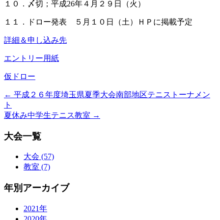
１０．〆切；平成26年４月２９日（火）
１１．ドロー発表 ５月１０日（土）ＨＰに掲載予定
詳細＆申し込み先
エントリー用紙
仮ドロー
←
平成２６年度埼玉県夏季大会南部地区テニストーナメン
ト
夏休み中学生テニス教室
→
大会一覧
大会 (57)
教室 (7)
年別アーカイブ
2021年
2020年