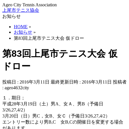
Ageo City Tennis Association
上尾市テニス協会
お知らせ
HOME
»
お知らせ
»
第83回上尾市テニス大会 仮ドロー
第83回上尾市テニス大会 仮
ドロー
投稿日 : 2016年3月11日
最終更新日時 : 2016年3月11日
投稿者
:
ageo4632city
１．期日；
平成28年3月19日（土）男A、女Ａ、男B（予備日
3/26,27,4/2）
3月20日（日）男C，女B、女Ｃ（予備日3/26,27,4/2）
エントリー数により男B,C 女B,Cの開催日を変更する場合
があります。