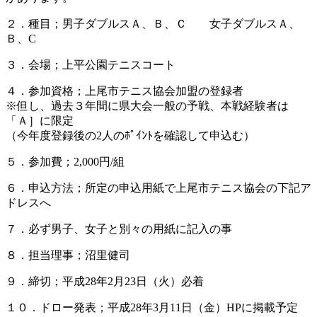
２．種目；男子ダブルスＡ、Ｂ、Ｃ 女子ダブルスＡ、
Ｂ、C
３．会場；上平公園テニスコート
４．参加資格；上尾市テニス協会加盟の登録者
※但し、過去３年間に県大会一般の予戦、本戦経験者は
「Ａ］に限定
（今年度登録後の2人のﾎﾟｲﾝﾄを確認して申込む）
５．参加費；2,000円/組
６．申込方法；所定の申込用紙で上尾市テニス協会の下記ア
ドレスへ
７．必ず男子、女子と別々の用紙に記入の事
８．担当理事；沼里健司
９．締切；平成28年2月23日（火）必着
１０．ドロー発表；平成28年3月11日（金）HPに掲載予定