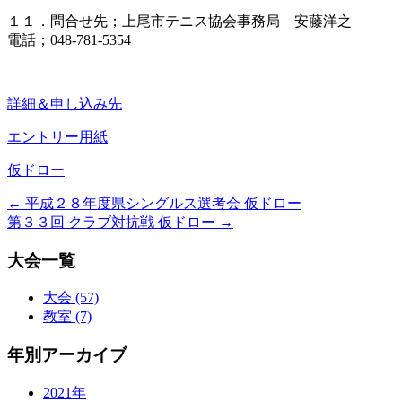
１１．問合せ先；上尾市テニス協会事務局 安藤洋之
電話；048-781-5354
詳細＆申し込み先
エントリー用紙
仮ドロー
←
平成２８年度県シングルス選考会 仮ドロー
第３３回 クラブ対抗戦 仮ドロー
→
大会一覧
大会 (57)
教室 (7)
年別アーカイブ
2021年