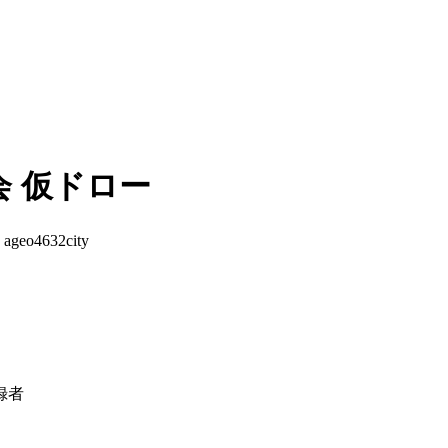
 仮ドロー
:
ageo4632city
録者