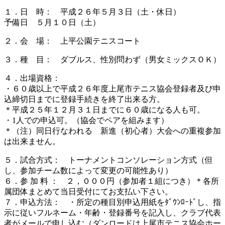
１．日 時： 平成２６年５月３日（土・休日）
予備日 ５月１０日（土）
２．会 場： 上平公園テニスコート
３．種 目： ダブルス、性別問わず（男女ミックスＯＫ）
４．出場資格：
・６０歳以上で平成２６年度上尾市テニス協会登録者及び申
込締切日までに登録手続きを終了出来る方。
＊平成２５年１２月３１日までに６０歳になる人も可。
・1人での申込可。（協会でペアを組みます）
＊（注）同日行なわれる 新進（初心者）大会への重複参加
は出来ません。
５．試合方式： トーナメントコンソレーション方式（但
し、参加チーム数によって変更の可能性あり）
６．参 加 料 ： ２，０００円（参加者１組につき）＊各所
属団体まとめて当日受付にてお支払い下さい。
７．申込方法： ・所定の種目別申込用紙をﾀﾞｳﾝﾛｰﾄﾞし、指
示に従いフルネーム・年齢・登録番号を記入し、クラブ代表
者がメールで申し込む（ダンロードは上尾市テニス協会ホー