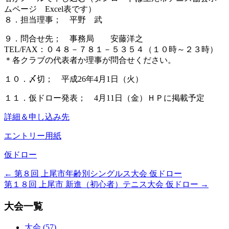
ムページ Excel表です）
８．担当理事； 平野 武
９．問合せ先； 事務局 安藤洋之
TEL/FAX：０４８－７８１－５３５４（１０時～２３時）
＊各クラブの代表者か理事が問合せください。
１０．〆切； 平成26年4月1日（火）
１１．仮ドロー発表； 4月11日（金）ＨＰに掲載予定
詳細＆申し込み先
エントリー用紙
仮ドロー
←
第８回 上尾市年齢別シングルス大会 仮ドロー
第１８回 上尾市 新進（初心者）テニス大会 仮ドロー
→
大会一覧
大会 (57)